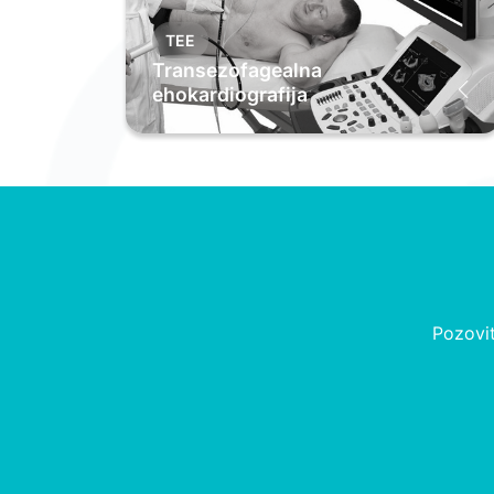
TEE
Transezofagealna
ehokardiografija
Pozovit