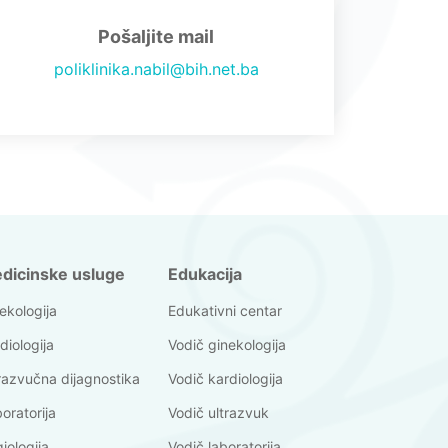
Pošaljite mail
poliklinika.nabil@bih.net.ba
dicinske usluge
Edukacija
ekologija
Edukativni centar
diologija
Vodič ginekologija
razvučna dijagnostika
Vodič kardiologija
oratorija
Vodič ultrazvuk
iologija
Vodič laboratorija