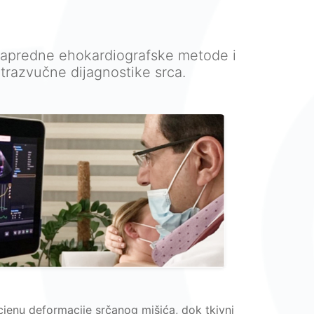
apredne ehokardiografske metode i
trazvučne dijagnostike srca.
jenu deformacije srčanog mišića, dok tkivni