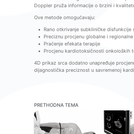
Doppler pruža informacije o brzini i kvalite
Ove metode omogućavaju:
Rano otkrivanje subkliničke disfunkcije 
Preciznu procjenu globalne i regionalne
Praćenje efekata terapije
Procjenu kardiotoksičnosti onkoloških t
4D prikaz srca dodatno unapređuje procjenu
dijagnostička preciznost u savremenoj kardio
PRETHODNA TEMA