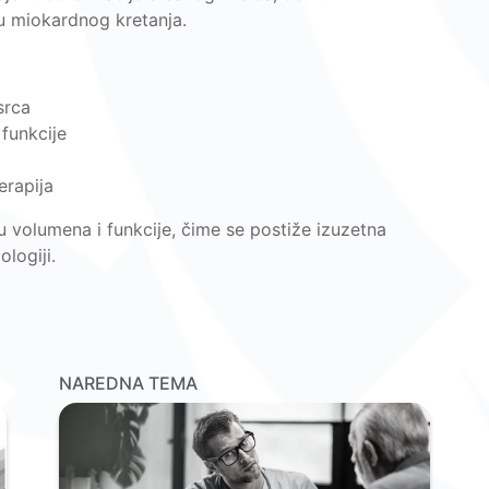
tu miokardnog kretanja.
srca
 funkcije
erapija
 volumena i funkcije, čime se postiže izuzetna
logiji.
NAREDNA TEMA