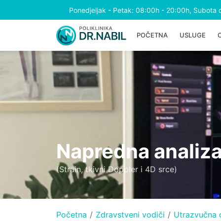
Ponedjeljak - Petak: 08:00h - 20:00h, Subota 
POČETNA
USLUGE
Napredna analiza
(Strain, tkivni Doppler i 4D srce)
Početna
Zdravstveni vodiči
Utrazvučna d