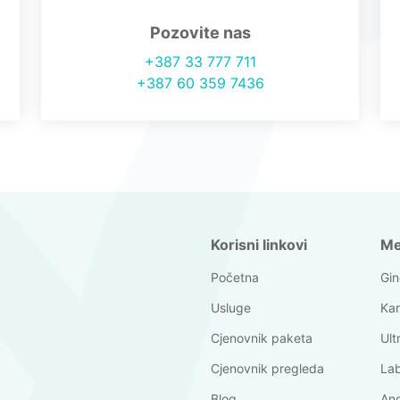
Pozovite nas
+387 33 777 711
+387 60 359 7436
Korisni linkovi
Me
Početna
Gin
Usluge
Kar
Cjenovnik paketa
Ult
Cjenovnik pregleda
Lab
Blog
Ang