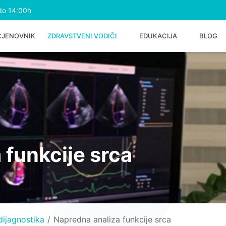
do 14:00h
CJENOVNIK
ZDRAVSTVENI VODIČI
EDUKACIJA
BLOG
 funkcije srca
ijagnostika
Napredna analiza funkcije srca