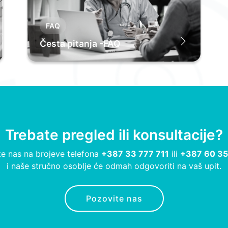
FAQ
Česta pitanja -FAQ
Trebate pregled ili konsultacije?
e nas na brojeve telefona
+387 33 777 711
ili
+387 60 35
i naše stručno osoblje će odmah odgovoriti na vaš upit.
Pozovite nas