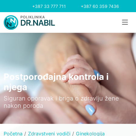
+387 33 777 711
+387 60 359 7436
Postporođajna kontrola i
njega
Siguran oporavak i briga o zdravlju žene
nakon poroda
Početna
Zdravstveni vodiči
Ginekologija