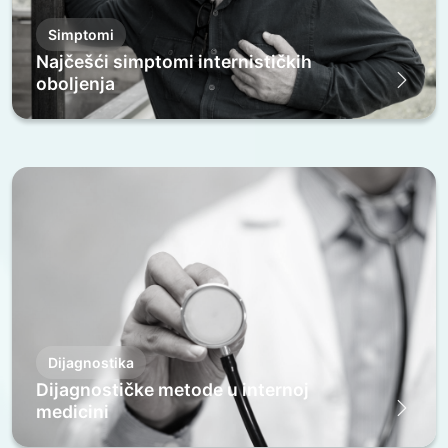
Simptomi
Najčešći simptomi internističkih
oboljenja
Dijagnostika
Dijagnostičke metode u internoj
medicini