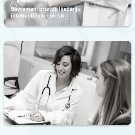
Lijecenje
Savremeni pristup liječenju
internističkih bolesti
FAQ
Česta pitanja – FAQ