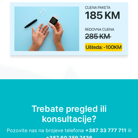
Trebate pregled ili
konsultacije?
Pozovite nas na brojeve telefona
+387 33 777 711
ili
+387 60 359 7436