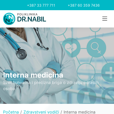
+387 33 777 711
+387 60 359 7436
Interna medicina
Sveobuhvatna i precizna briga o zdravlju odraslih
osoba.
Početna
Zdravstveni vodiči
Interna medicina