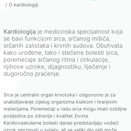
O kardiologiji
Kardiologija
je medicinska specijalnost koja
se bavi funkcijom srca, srčanog mišića,
srčanih zalistaka i krvnih sudova. Obuhvata
kako urođene, tako i stečene bolesti srca,
poremećaje srčanog ritma i cirkulacije,
njihove uzroke, dijagnostiku, liječenje i
dugoročno praćenje.
Srce je centralni organ krvotoka i odgovorno je za
snabdijevanje cijelog organizma kisikom i hranjivim
materijama. Poremećaji u radu srca mogu imati ozbiljne
posljedice po zdravlje i kvalitet života.
Kardiovaskularne bolesti danas predstavljaju vodeći
uzrok smrtnosti u svijetu, ali se veliki dio njih može