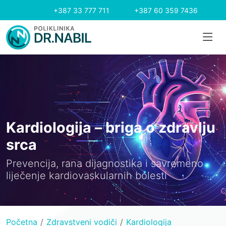
+387 33 777 711
+387 60 359 7436
Kardiologija – briga o zdravlju
srca
Prevencija, rana dijagnostika i savremeno
liječenje kardiovaskularnih bolesti
Početna
Zdravstveni vodiči
Kardiologija