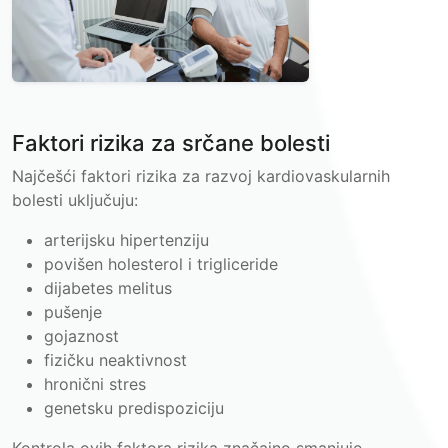
Faktori rizika za srčane bolesti
Najčešći faktori rizika za razvoj kardiovaskularnih
bolesti uključuju:
arterijsku hipertenziju
povišen holesterol i trigliceride
dijabetes melitus
pušenje
gojaznost
fizičku neaktivnost
hronični stres
genetsku predispoziciju
Kontrola ovih faktora rizika značajno smanjuje