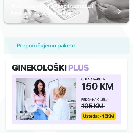
Trudnoća - vodič kroz trudnoću i
kontrole po sedmicama
Preporučujemo pakete