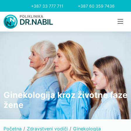
+387 33 777 711
+387 60 359 7436
Ginekologija kroz životne faze
žene
Početna
Zdravstveni vodiči
Ginekologija