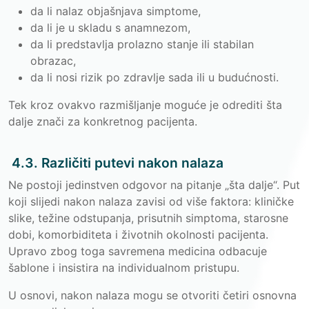
da li nalaz objašnjava simptome,
da li je u skladu s anamnezom,
da li predstavlja prolazno stanje ili stabilan
obrazac,
da li nosi rizik po zdravlje sada ili u budućnosti.
Tek kroz ovakvo razmišljanje moguće je odrediti šta
dalje znači za konkretnog pacijenta.
4.3. Različiti putevi nakon nalaza
Ne postoji jedinstven odgovor na pitanje „šta dalje“. Put
koji slijedi nakon nalaza zavisi od više faktora: kliničke
slike, težine odstupanja, prisutnih simptoma, starosne
dobi, komorbiditeta i životnih okolnosti pacijenta.
Upravo zbog toga savremena medicina odbacuje
šablone i insistira na individualnom pristupu.
U osnovi, nakon nalaza mogu se otvoriti četiri osnovna