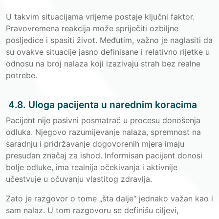
U takvim situacijama vrijeme postaje ključni faktor.
Pravovremena reakcija može spriječiti ozbiljne
posljedice i spasiti život. Međutim, važno je naglasiti da
su ovakve situacije jasno definisane i relativno rijetke u
odnosu na broj nalaza koji izazivaju strah bez realne
potrebe.
4.8. Uloga pacijenta u narednim koracima
Pacijent nije pasivni posmatrač u procesu donošenja
odluka. Njegovo razumijevanje nalaza, spremnost na
saradnju i pridržavanje dogovorenih mjera imaju
presudan značaj za ishod. Informisan pacijent donosi
bolje odluke, ima realnija očekivanja i aktivnije
učestvuje u očuvanju vlastitog zdravlja.
Zato je razgovor o tome „šta dalje“ jednako važan kao i
sam nalaz. U tom razgovoru se definišu ciljevi,