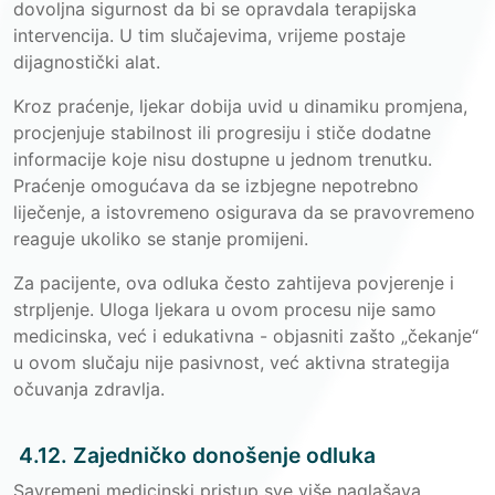
dovoljna sigurnost da bi se opravdala terapijska
intervencija. U tim slučajevima, vrijeme postaje
dijagnostički alat.
Kroz praćenje, ljekar dobija uvid u dinamiku promjena,
procjenjuje stabilnost ili progresiju i stiče dodatne
informacije koje nisu dostupne u jednom trenutku.
Praćenje omogućava da se izbjegne nepotrebno
liječenje, a istovremeno osigurava da se pravovremeno
reaguje ukoliko se stanje promijeni.
Za pacijente, ova odluka često zahtijeva povjerenje i
strpljenje. Uloga ljekara u ovom procesu nije samo
medicinska, već i edukativna - objasniti zašto „čekanje“
u ovom slučaju nije pasivnost, već aktivna strategija
očuvanja zdravlja.
4.12. Zajedničko donošenje odluka
Savremeni medicinski pristup sve više naglašava