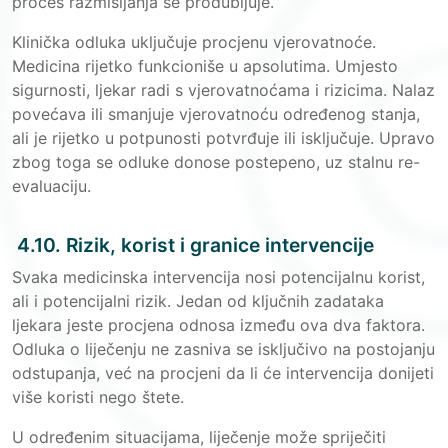
proces razmišljanja se produbljuje.
Klinička odluka uključuje procjenu vjerovatnoće.
Medicina rijetko funkcioniše u apsolutima. Umjesto
sigurnosti, ljekar radi s vjerovatnoćama i rizicima. Nalaz
povećava ili smanjuje vjerovatnoću određenog stanja,
ali je rijetko u potpunosti potvrđuje ili isključuje. Upravo
zbog toga se odluke donose postepeno, uz stalnu re-
evaluaciju.
4.10. Rizik, korist i granice intervencije
Svaka medicinska intervencija nosi potencijalnu korist,
ali i potencijalni rizik. Jedan od ključnih zadataka
ljekara jeste procjena odnosa između ova dva faktora.
Odluka o liječenju ne zasniva se isključivo na postojanju
odstupanja, već na procjeni da li će intervencija donijeti
više koristi nego štete.
U određenim situacijama, liječenje može spriječiti