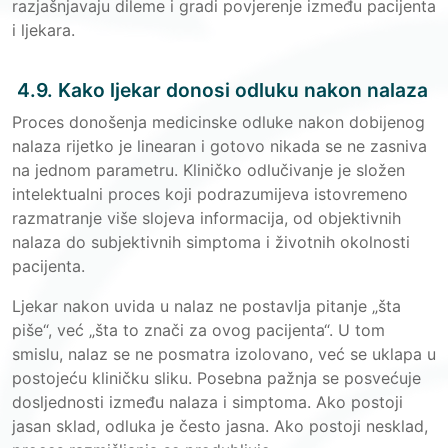
razjašnjavaju dileme i gradi povjerenje između pacijenta
i ljekara.
4.9. Kako ljekar donosi odluku nakon nalaza
Proces donošenja medicinske odluke nakon dobijenog
nalaza rijetko je linearan i gotovo nikada se ne zasniva
na jednom parametru. Kliničko odlučivanje je složen
intelektualni proces koji podrazumijeva istovremeno
razmatranje više slojeva informacija, od objektivnih
nalaza do subjektivnih simptoma i životnih okolnosti
pacijenta.
Ljekar nakon uvida u nalaz ne postavlja pitanje „šta
piše“, već „šta to znači za ovog pacijenta“. U tom
smislu, nalaz se ne posmatra izolovano, već se uklapa u
postojeću kliničku sliku. Posebna pažnja se posvećuje
dosljednosti između nalaza i simptoma. Ako postoji
jasan sklad, odluka je često jasna. Ako postoji nesklad,