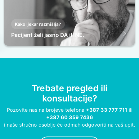
Kako ljekar razmišlja?
Pacijent želi jasno DA ili NE.
Trebate pregled ili
konsultacije?
Pozovite nas na brojeve telefona
+387 33 777 711
ili
+387 60 359 7436
i naše stručno osoblje će odmah odgovoriti na vaš upit.