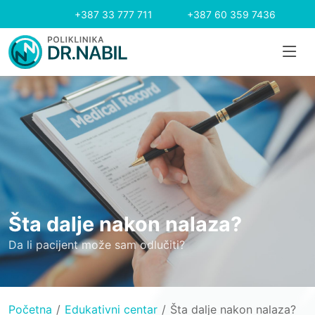
+387 33 777 711
+387 60 359 7436
Šta dalje nakon nalaza?
Da li pacijent može sam odlučiti?
Početna
Edukativni centar
Šta dalje nakon nalaza?