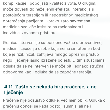
komplikacije i poboljšati kvalitet života. U drugim,
može dovesti do neželjenih efekata, interakcija s
postojećom terapijom ili nepotrebnog medicinskog
opterećenja pacijenta. Upravo zato savremena
medicina sve više insistira na racionalnom i
individualizovanom pristupu.
Granice intervencije su posebno važne u preventivnoj
medicini. Liječenje osobe koja nema simptome i kod
koje je rizik nizak zahtijeva mnogo oprezniji pristup
nego liječenje jasno izražene bolesti. U tim situacijama,
odluka da se ne interveniše može biti jednako stručna i
odgovorna kao i odluka da se započne terapija.
4.11. Zašto se nekada bira praćenje, a ne
liječenje
Praćenje nije odsustvo odluke, već njen oblik. Odluka o
praćenju donosi se kada postoji sumnja, ali ne i