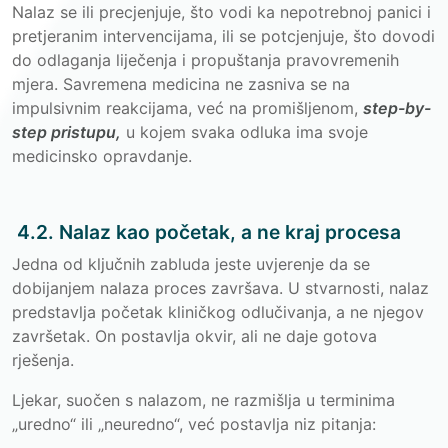
Nalaz se ili precjenjuje, što vodi ka nepotrebnoj panici i
pretjeranim intervencijama, ili se potcjenjuje, što dovodi
do odlaganja liječenja i propuštanja pravovremenih
mjera. Savremena medicina ne zasniva se na
impulsivnim reakcijama, već na promišljenom,
step-by-
step pristupu,
u kojem svaka odluka ima svoje
medicinsko opravdanje.
4.2. Nalaz kao početak, a ne kraj procesa
Jedna od ključnih zabluda jeste uvjerenje da se
dobijanjem nalaza proces završava. U stvarnosti, nalaz
predstavlja početak kliničkog odlučivanja, a ne njegov
završetak. On postavlja okvir, ali ne daje gotova
rješenja.
Ljekar, suočen s nalazom, ne razmišlja u terminima
„uredno“ ili „neuredno“, već postavlja niz pitanja: