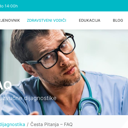
do 14:00h
CJENOVNIK
ZDRAVSTVENI VODIČI
EDUKACIJA
BLOG
FAQ
razvučne dijagnostike
ijagnostika
Česta Pitanja – FAQ