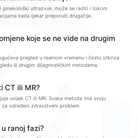
i ginekološki ultrazvuk, može se raditi i tokom
cijama kada ljekar preporuči drugačije.
promjene koje se ne vide na drugim
gućava pregled u realnom vremenu i često otkriva
egledu ili drugim dijagnostičkim metodama.
i CT ili MR?
njuje uvijek CT ili MR. Svaka metoda ima svoju
ija za određeni zdravstveni problem.
 u ranoj fazi?