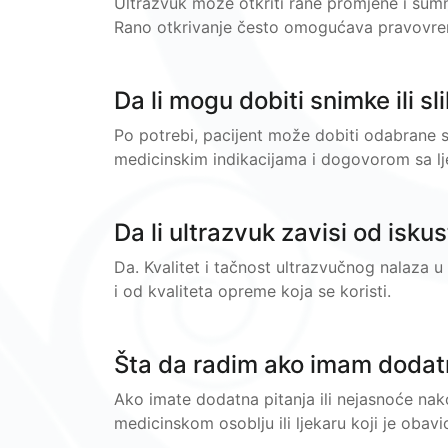
Ultrazvuk može otkriti rane promjene i sumnj
Rano otkrivanje često omogućava pravovremen
Da li mogu dobiti snimke ili s
Po potrebi, pacijent može dobiti odabrane sn
medicinskim indikacijama i dogovorom sa l
Da li ultrazvuk zavisi od isku
Da. Kvalitet i tačnost ultrazvučnog nalaza u 
i od kvaliteta opreme koja se koristi.
Šta da radim ako imam dodat
Ako imate dodatna pitanja ili nejasnoće nak
medicinskom osoblju ili ljekaru koji je obav