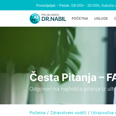
Ponedjeljak - Petak: 08:00h - 20:00h, Subota 
POČETNA
USLUGE
Česta Pitanja – 
Odgovori na najčešća pitanja iz ult
Početna
Zdravstveni vodiči
Utrazvučna d