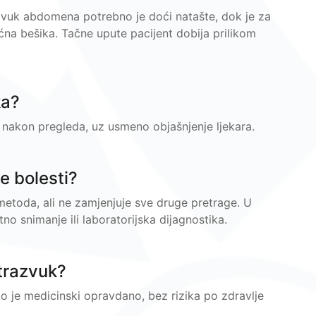
azvuk abdomena potrebno je doći natašte, dok je za
na bešika. Tačne upute pacijent dobija prilikom
ka?
 nakon pregleda, uz usmeno objašnjenje ljekara.
ve bolesti?
etoda, ali ne zamjenjuje sve druge pretrage. U
o snimanje ili laboratorijska dijagnostika.
ltrazvuk?
ko je medicinski opravdano, bez rizika po zdravlje