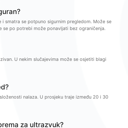
iguran?
nje i smatra se potpuno sigurnim pregledom. Može se
 te se po potrebi može ponavljati bez ograničenja.
azivan. U nekim slučajevima može se osjetiti blagi
ed?
 složenosti nalaza. U prosjeku traje između 20 i 30
iprema za ultrazvuk?