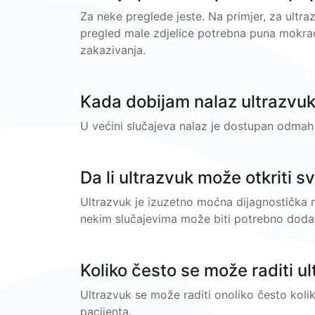
Za neke preglede jeste. Na primjer, za ultr
pregled male zdjelice potrebna puna mokrać
zakazivanja.
Kada dobijam nalaz ultrazvu
U većini slučajeva nalaz je dostupan odmah
Da li ultrazvuk može otkriti s
Ultrazvuk je izuzetno moćna dijagnostička m
nekim slučajevima može biti potrebno dodatn
Koliko često se može raditi u
Ultrazvuk se može raditi onoliko često koli
pacijenta.