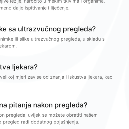
ive lezije, naročito u mekim tkivima i organima.
o dalje ispitivanje i liječenje.
like sa ultrazvučnog pregleda?
imke ili slike ultrazvučnog pregleda, u skladu s
jekarom.
stva ljekara?
velikoj mjeri zavise od znanja i iskustva ljekara, kao
na pitanja nakon pregleda?
on pregleda, uvijek se možete obratiti našem
io pregled radi dodatnog pojašnjenja.