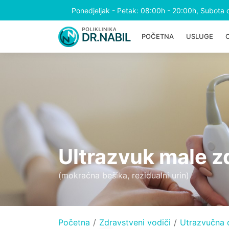
Ponedjeljak - Petak: 08:00h - 20:00h, Subota 
POČETNA
USLUGE
Ultrazvuk male zd
(mokraćna bešika, rezidualni urin)
Početna
Zdravstveni vodiči
Utrazvučna d