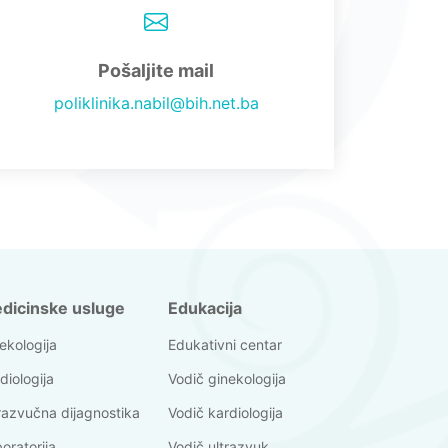
Pošaljite mail
poliklinika.nabil@bih.net.ba
dicinske usluge
Edukacija
ekologija
Edukativni centar
diologija
Vodič ginekologija
razvučna dijagnostika
Vodič kardiologija
oratorija
Vodič ultrazvuk