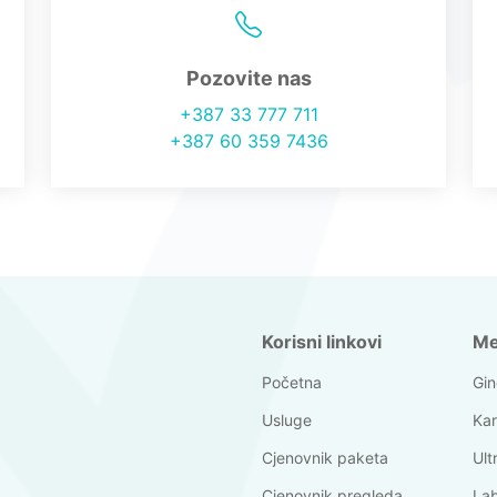
Pozovite nas
+387 33 777 711
+387 60 359 7436
Korisni linkovi
Me
Početna
Gin
Usluge
Kar
Cjenovnik paketa
Ult
Cjenovnik pregleda
Lab