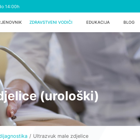
do 14:00h
CJENOVNIK
ZDRAVSTVENI VODIČI
EDUKACIJA
BLOG
jelice (urološki)
ijagnostika
Ultrazvuk male zdjelice