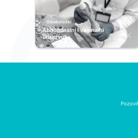
Ginekološki
Abdominalni i vaginalni
ultrazvuk
Pozovit