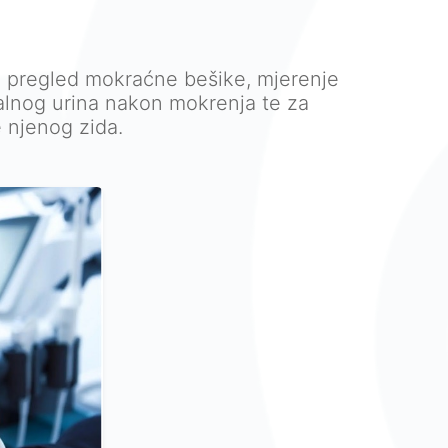
pregled mokraćne bešike, mjerenje
alnog urina nakon mokrenja te za
 njenog zida.