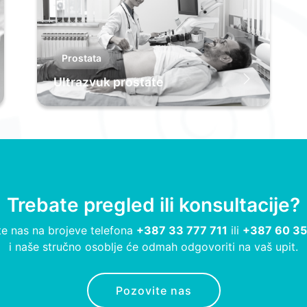
Prostata
Ultrazvuk prostate
Trebate pregled ili konsultacije?
e nas na brojeve telefona
+387 33 777 711
ili
+387 60 35
i naše stručno osoblje će odmah odgovoriti na vaš upit.
Pozovite nas