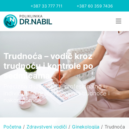
+387 33 777 711
+387 60 359 7436
Trudnoća – vodič kroz
trudnoću i kontrole po
sedmicama
Precizna dijagnostika, profesionalno i
individualno praćenje tokom trudnoće i
nakon poroda
Početna
Zdravstveni vodiči
Ginekologija
Trudnoća