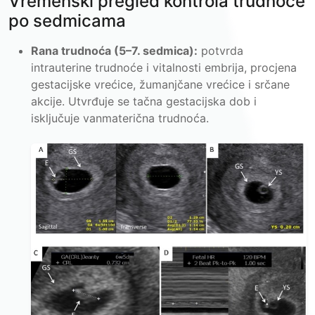
Vremenski pregled kontrola trudnoće
po sedmicama
Rana trudnoća (5–7. sedmica):
potvrda
intrauterine trudnoće i vitalnosti embrija, procjena
gestacijske vrećice, žumanjčane vrećice i srčane
akcije. Utvrđuje se tačna gestacijska dob i
isključuje vanmaterična trudnoća.