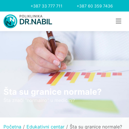
+387 33 777 711
+387 60 359 7436
Šta su granice normale?
Šta znači "normalno" u medicini?
Početna
Edukativni centar
Šta su granice normale?