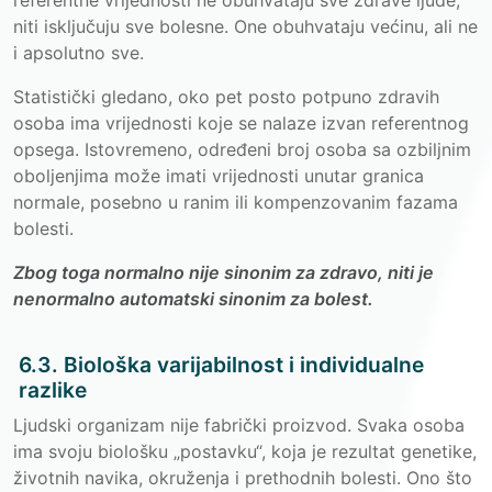
referentne vrijednosti ne obuhvataju sve zdrave ljude,
niti isključuju sve bolesne. One obuhvataju većinu, ali ne
i apsolutno sve.
Statistički gledano, oko pet posto potpuno zdravih
osoba ima vrijednosti koje se nalaze izvan referentnog
opsega. Istovremeno, određeni broj osoba sa ozbiljnim
oboljenjima može imati vrijednosti unutar granica
normale, posebno u ranim ili kompenzovanim fazama
bolesti.
Zbog toga normalno nije sinonim za zdravo, niti je
nenormalno automatski sinonim za bolest.
6.3. Biološka varijabilnost i individualne
razlike
Ljudski organizam nije fabrički proizvod. Svaka osoba
ima svoju biološku „postavku“, koja je rezultat genetike,
životnih navika, okruženja i prethodnih bolesti. Ono što