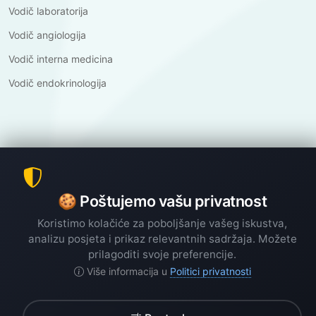
Vodič laboratorija
Vodič angiologija
Vodič interna medicina
Vodič endokrinologija
©
Copyright
Poliklinika Dr.Nabil
2026.
All Rights Reserved.
Design & Development
elvis
🍪 Poštujemo vašu privatnost
Koristimo kolačiće za poboljšanje vašeg iskustva,
analizu posjeta i prikaz relevantnih sadržaja. Možete
prilagoditi svoje preferencije.
Više informacija u
Politici privatnosti