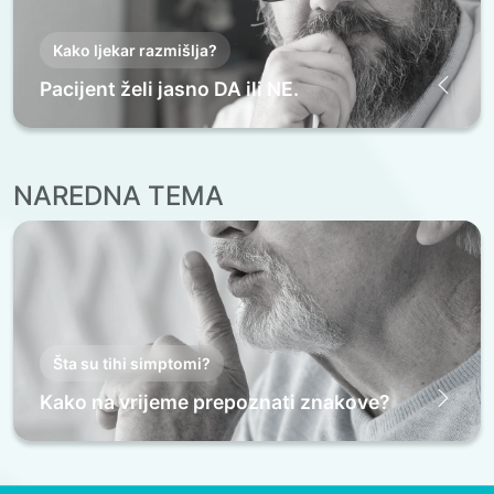
Kako ljekar razmišlja?
Pacijent želi jasno DA ili NE.
NAREDNA TEMA
Šta su tihi simptomi?
Kako na vrijeme prepoznati znakove?