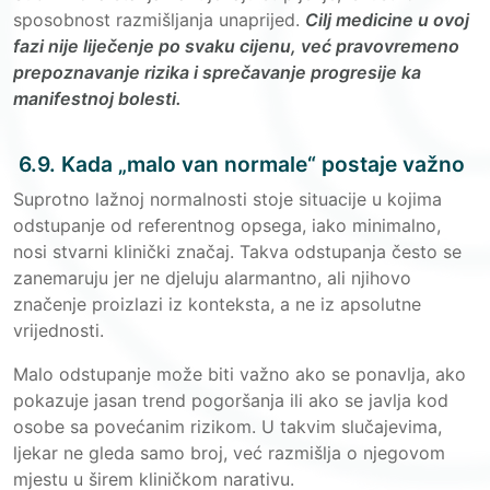
sposobnost razmišljanja unaprijed.
Cilj medicine u ovoj
fazi nije liječenje po svaku cijenu, već pravovremeno
prepoznavanje rizika i sprečavanje progresije ka
manifestnoj bolesti.
6.9. Kada „malo van normale“ postaje važno
Suprotno lažnoj normalnosti stoje situacije u kojima
odstupanje od referentnog opsega, iako minimalno,
nosi stvarni klinički značaj. Takva odstupanja često se
zanemaruju jer ne djeluju alarmantno, ali njihovo
značenje proizlazi iz konteksta, a ne iz apsolutne
vrijednosti.
Malo odstupanje može biti važno ako se ponavlja, ako
pokazuje jasan trend pogoršanja ili ako se javlja kod
osobe sa povećanim rizikom. U takvim slučajevima,
ljekar ne gleda samo broj, već razmišlja o njegovom
mjestu u širem kliničkom narativu.