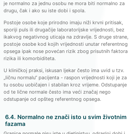
je normalno za jednu osobu ne mora biti normalno za
drugu, čak i ako su iste dobi i spola.
Postoje osobe koje prirodno imaju niži krvni pritisak,
sporiji puls ili drugačije laboratorijske vrijednosti, bez
ikakvog negativnog uticaja na zdravlje. S druge strane,
postoje osobe kod kojih vrijednosti unutar referentnog
opsega ipak nose povećan rizik zbog prisutnih faktora
rizika ili komorbiditeta.
U kliničkoj praksi, iskusan ljekar često ima uvid u tzv.
„ličnu normalu“ pacijenta - raspon vrijednosti koji je za
tu osobu uobičajen i stabilan kroz vrijeme. Odstupanje
od te lične normale često ima veći značaj nego
odstupanje od opšteg referentnog opsega.
6.4. Normalno ne znači isto u svim životnim
fazama
Granice normale nisu iste u djetinjstvu, odrasloj dobi i