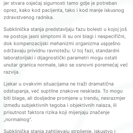
jer stvara osjećaj sigurnosti tamo gdje je potreban
oprez, kako kod pacijenta, tako i kod manje iskusnog
zdravstvenog radnika.
Subklinička stanja predstavljaju fazu bolesti u kojoj još
ne postoje jasni simptomi ili su oni blagi i nespecifični,
dok kompenzacijski mehanizmi organizma uspješno
održavaju prividnu ravnotežu. U toj fazi, standardni
laboratorijski i dijagnostički parametri mogu ostati
unutar granica normale, iako se osnovni poremećaj već
razvija.
Ljekar u ovakvim situacijama ne traži dramatična
odstupanja, već suptilne znakove nesklada. To mogu
biti blage, ali dosljedne promjene u trendu, nesrazmjer
između subjektivnih tegoba i objektivnih nalaza, ili
prisutnost faktora rizika koji mijenjaju značenje
„normalnog“.
Subklinička stanja zahtijevaju strpljenje, iskustvo i